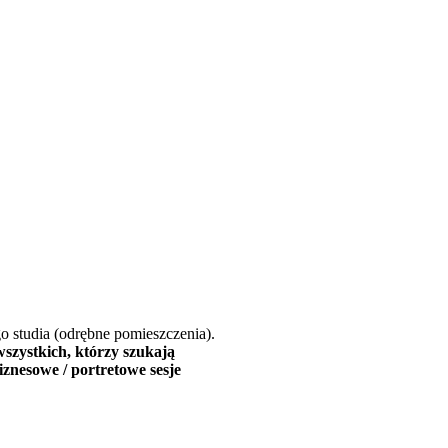
go studia (odrębne pomieszczenia).
wszystkich, którzy szukają
iznesowe / portretowe sesje