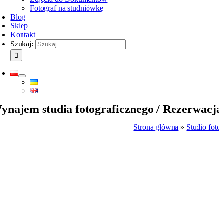
Fotograf na studniówkę
Blog
Sklep
Kontakt
Szukaj:
ynajem studia fotograficznego / Rezerwacja
Strona główna
»
Studio fot