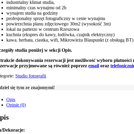
industrialny klimat studia,
minimalny czas wynajmu od 2h
wynajem studia na godziny
profesjonalny sprzęt fotograficzny w cenie wynajmu
powierzchnia planu zdjęciowego 30m2 (wysokość 3m)
lokal na parterze w centrum Rzeszowa
kuchnia (ekspres do kawy, lodówka, czajnik elektryczny)
kawa. herbata, ciastka, wifi, Mikrowieża Blaupunkt (z obsługą BT)
czegóły studia poniżej w sekcji Opis.
trakcie dokonywania rezerwacji jest możliwość wyboru płatności n
zerwacje przyjmowane są również poprzez
email
oraz
telefoniczni
tegorie:
Studio fotografii
dziel się tym ze znajomymi!
Opis
Opinie (0)
pis
a/Dekoracje: