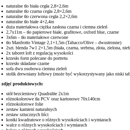
naturalne tło biała cegła 2,8×2,6m
naturalne tło czarna cegła 2,8×2,6m
naturalne tło czerwona cegła 2,2×2,6m
naturalne tło białe 4×2,4m
duża materiałowa ciężka zasłona czarna i ciemna zieleń
2,7x11m – tło papierowe białe, grafitowe, oxford blue, czarne
3x6m – tło materiałowe czerwone
tło Manfrotto Vintage 2,1×1,5m (Tabacco/Olive – dwustronne)
2szt. blenda 7w1 2×1,5m (biała, czarna, srebrna, złota, zielona, nieb
2x taboret loft z regulacją wysokości
krzesło form polecane do portretu
krzesło składane czarne
sofa dwu osobowa ciemna zieleń
stolik drewniany loftowy (może być wykorzystywany jako niski tab
 zdjęć produktowych:
stół bezcieniowy Quadralite 2x1m
różnokolorowe tła PCV oraz kartonowe 70x140cm
różnokolorowe folie
zestaw kamieni naturalnych
zestaw sztucznych liści
kostki kwadratowe o różnych wysokościach i wymiarach
walce o różnych wysokościach i wymiarach