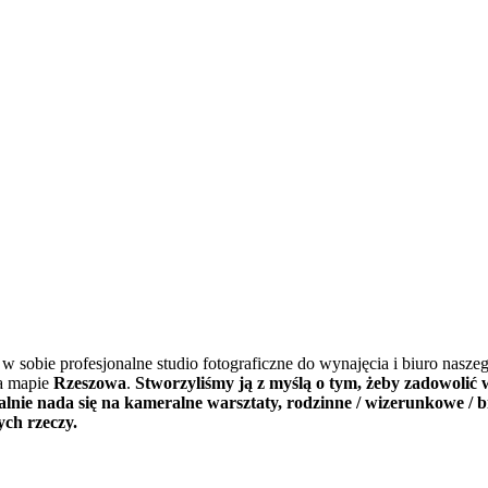
y w sobie profesjonalne studio fotograficzne do wynajęcia i biuro nasze
na mapie
Rzeszowa
.
Stworzyliśmy ją z myślą o tym, żeby zadowolić 
lnie nada się na kameralne warsztaty, rodzinne / wizerunkowe / b
ych rzeczy.